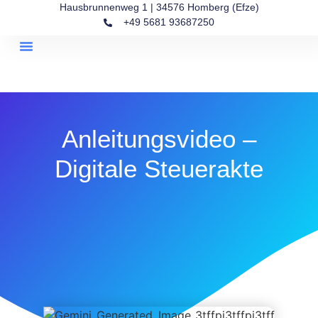
Hausbrunnenweg 1 | 34576 Homberg (Efze)
+49 5681 93687250
Kanzlei-Kompass
Über Uns
Anleitungsvideo –
Digitale Steuerakte