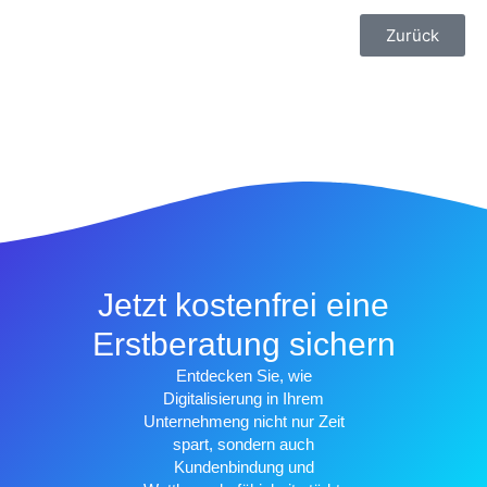
Zurück
Jetzt kostenfrei eine
Erstberatung sichern
Entdecken Sie, wie
Digitalisierung in Ihrem
Unternehmeng nicht nur Zeit
spart, sondern auch
Kundenbindung und