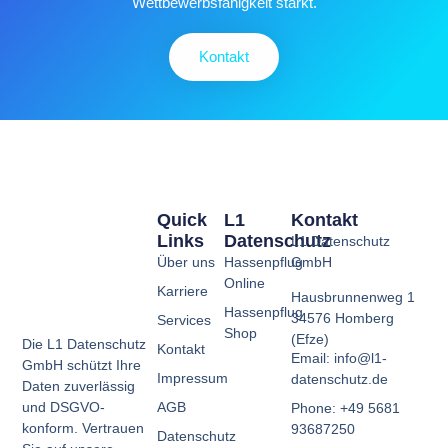
Wettbewerbsfähigkeit stärkt.
Kontakt
Quick
L1
Kontakt
Links
Datenschutz
L1 Datenschutz
Über uns
Hassenpflug
GmbH
Online
Karriere
Hausbrunnenweg 1
Hassenpflug
34576 Homberg
Services
Shop
(Efze)
Die L1 Datenschutz
Kontakt
Email: info@l1-
GmbH schützt Ihre
Impressum
datenschutz.de
Daten zuverlässig
AGB
und DSGVO-
Phone: +49 5681
konform. Vertrauen
93687250
Datenschutz