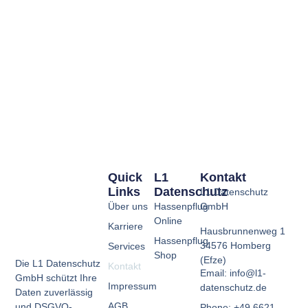
Quick
L1
Kontakt
Links
Datenschutz
L1 Datenschutz
Über uns
Hassenpflug
GmbH
Online
Karriere
Hausbrunnenweg 1
Hassenpflug
34576 Homberg
Services
Shop
(Efze)
Die L1 Datenschutz
Kontakt
Email: info@l1-
GmbH schützt Ihre
Impressum
datenschutz.de
Daten zuverlässig
AGB
und DSGVO-
Phone: +49 6621