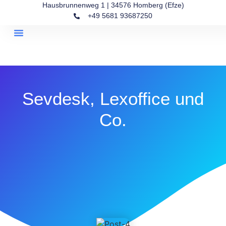
Hausbrunnenweg 1 | 34576 Homberg (Efze)
+49 5681 93687250
Kanzlei-Kompass
Über Uns
Sevdesk, Lexoffice und
Co.